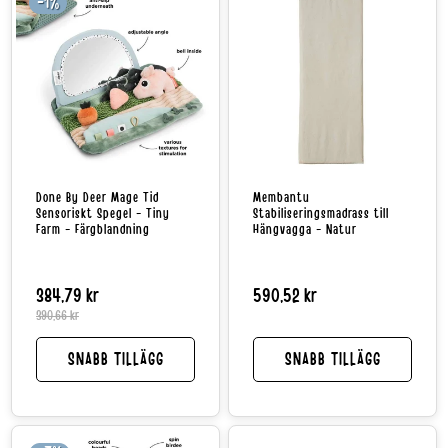
-1%
Done By Deer Mage Tid
Membantu
Sensoriskt Spegel - Tiny
Stabiliseringsmadrass till
Farm - Färgblandning
Hängvagga - Natur
384,79 kr
Reapris
Normalpris
Normalpris
590,52 kr
390,66 kr
SNABB TILLÄGG
SNABB TILLÄGG