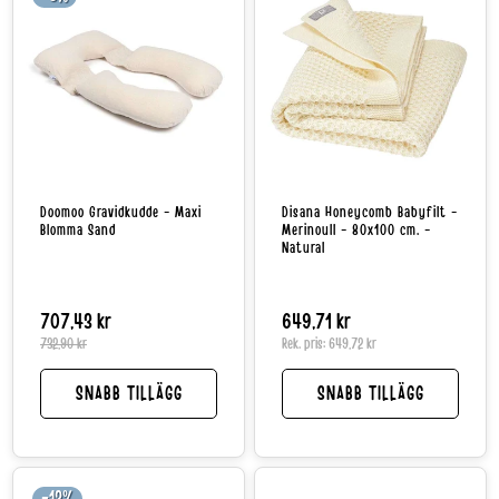
Doomoo Gravidkudde - Maxi
Disana Honeycomb Babyfilt -
Blomma Sand
Merinoull - 80x100 cm. -
Natural
707,43 kr
Reapris
Normalpris
Normalpris
649,71 kr
732,90 kr
Rek. pris:
649,72 kr
SNABB TILLÄGG
SNABB TILLÄGG
-12%