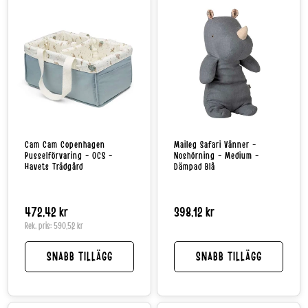
Cam Cam Copenhagen
Maileg Safari Vänner -
Pusselförvaring - OCS -
Noshörning - Medium -
Havets Trädgård
Dämpad Blå
Normalpris
472,42 kr
Normalpris
398,12 kr
Rek. pris:
590,52 kr
SNABB TILLÄGG
SNABB TILLÄGG