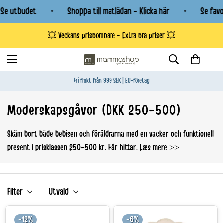
Se utbudet
Shoppa till matlådan - Klicka här
Se favor
💥 Veckans prisbombare - Extra bra priser 💥
Fri frakt från 999 SEK | EU-företag
Moderskapsgåvor (DKK 250-500)
Skäm bort både bebisen och föräldrarna med en vacker och funktionell
present i prisklassen 250–500 kr. Här hittar.
Læs mere >>
Filter
Utvald
-12%
-6%