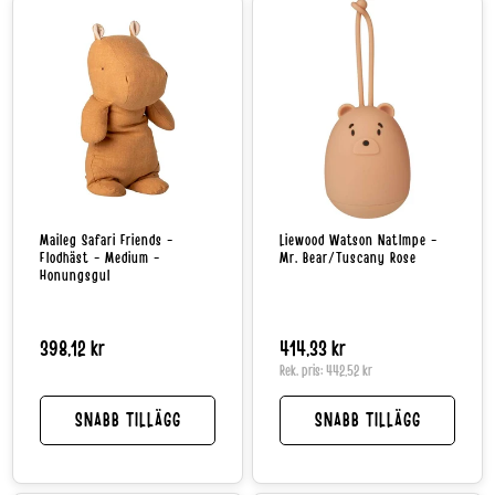
Maileg Safari Friends -
Liewood Watson Natlmpe -
Flodhäst - Medium -
Mr. Bear/Tuscany Rose
Honungsgul
Normalpris
398,12 kr
Normalpris
414,33 kr
Rek. pris:
442,52 kr
SNABB TILLÄGG
SNABB TILLÄGG