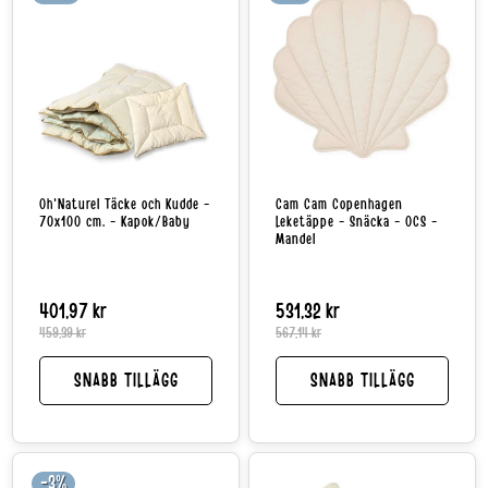
Oh'Naturel Täcke och Kudde -
Cam Cam Copenhagen
70x100 cm. - Kapok/Baby
Leketäppe - Snäcka - OCS -
Mandel
401,97 kr
Reapris
Normalpris
531,32 kr
Reapri
Norma
459,39 kr
567,14 kr
SNABB TILLÄGG
SNABB TILLÄGG
-3%