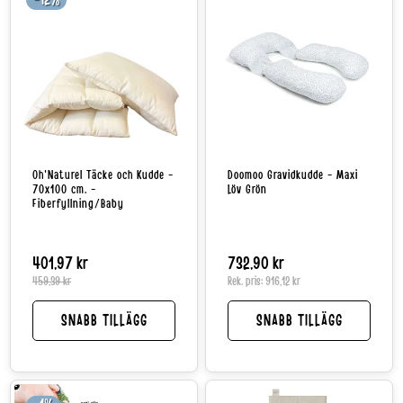
Oh'Naturel Täcke och Kudde -
Doomoo Gravidkudde - Maxi
70x100 cm. -
Löv Grön
Fiberfyllning/Baby
401,97 kr
Reapris
Normalpris
Normalpris
732,90 kr
459,39 kr
Rek. pris:
916,12 kr
SNABB TILLÄGG
SNABB TILLÄGG