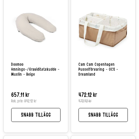
Doomoo
Cam Cam Copenhagen
Amnings-/Graviditetskudde -
Pusselförvaring - OCS -
Muslin - Beige
Dreamland
Normalpris
657,11 kr
472,12 kr
Reapri
Norma
Rek. pris:
842,12 kr
472,42 kr
SNABB TILLÄGG
SNABB TILLÄGG