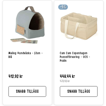
-5%
Maileg Hundväska - Liten -
Cam Cam Copenhagen
Blå
Pusselförvaring - OCS -
Pralin
Normalpris
412,92 kr
448,44 kr
Reapri
Norma
472,42 kr
SNABB TILLÄGG
SNABB TILLÄGG