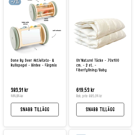
-7%
Done By Deer Aktivitets- &
Oh'Naturel Täcke - 70x100
Rullspegel - Birdee - Färgmix
cm. - 2 st. -
Fiberfyllning/Baby
383,31 kr
Reapris
Normalpris
Normalpris
619,53 kr
414,34 kr
Rek. pris:
885,04 kr
SNABB TILLÄGG
SNABB TILLÄGG