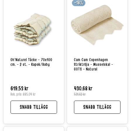
-18%
Oh'Naturel Täcke - 70x100
Cam Cam Copenhagen
cm. - 2 st. - Kapok/Baby
Striktröja - Musselskal -
GOTS - Natural
Normalpris
619,53 kr
430,68 kr
Reapri
Norma
Rek. pris:
885,04 kr
531,62 kr
SNABB TILLÄGG
SNABB TILLÄGG