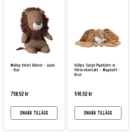
Maileg Safari Vänner - Lejon
Hjälpa Tyngd Plysbjörn m.
- Stor
Hörlurskontakt - Magma01 -
Brun
Normalpris
738,52 kr
Normalpris
516,52 kr
SNABB TILLÄGG
SNABB TILLÄGG