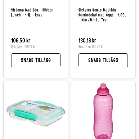
Sistema Matlåda - Ribbon
Sistema Bento Matlåda -
Lunch - 1.1L - Rosa
Rumindelad med Kopp - 1,65L
- Klar/Minty Teal
Normalpris
106,50 kr
Normalpris
130,18 kr
Rek. pris:
133,13 kr
Rek. pris:
162,73 kr
SNABB TILLÄGG
SNABB TILLÄGG