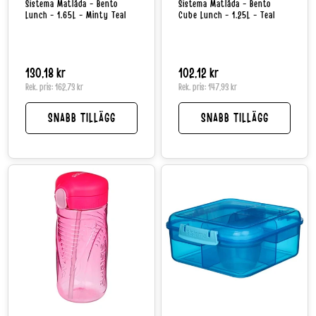
Sistema Matlåda - Bento
Sistema Matlåda - Bento
Lunch - 1.65L - Minty Teal
Cube Lunch - 1.25L - Teal
Normalpris
130,18 kr
Normalpris
102,12 kr
Rek. pris:
162,73 kr
Rek. pris:
147,93 kr
SNABB TILLÄGG
SNABB TILLÄGG