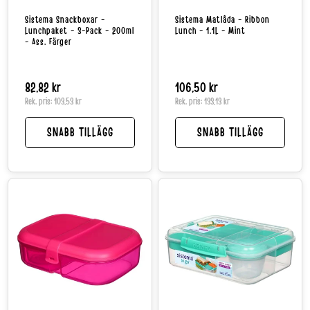
Sistema Snackboxar -
Sistema Matlåda - Ribbon
Lunchpaket - 3-Pack - 200ml
Lunch - 1.1L - Mint
- Ass. Färger
Normalpris
82,82 kr
Normalpris
106,50 kr
Rek. pris:
103,53 kr
Rek. pris:
133,13 kr
SNABB TILLÄGG
SNABB TILLÄGG