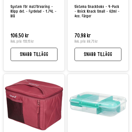
System för matförvaring -
Sistema Snackboks - 4-Pack
Klipp det - Fyrdelad - 1.74L -
- Knick Knack Small - 62ml -
Blå
Ass. Färger
Normalpris
106,50 kr
Normalpris
70,98 kr
Rek. pris:
133,13 kr
Rek. pris:
88,73 kr
SNABB TILLÄGG
SNABB TILLÄGG