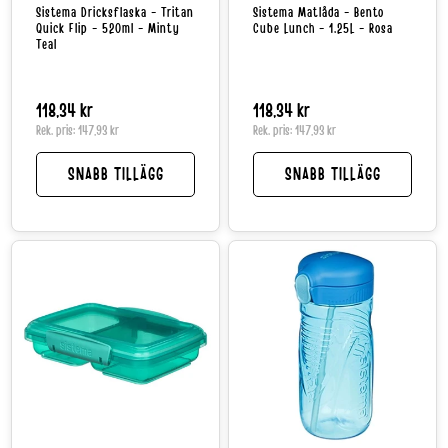
Sistema Dricksflaska - Tritan
Sistema Matlåda - Bento
Quick Flip - 520ml - Minty
Cube Lunch - 1.25L - Rosa
Teal
Normalpris
118,34 kr
Normalpris
118,34 kr
Rek. pris:
147,93 kr
Rek. pris:
147,93 kr
SNABB TILLÄGG
SNABB TILLÄGG