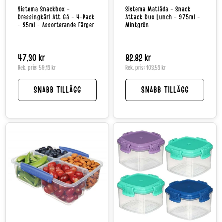
Sistema Snackbox -
Sistema Matlåda - Snack
Dressingkärl Att Gå - 4-Pack
Attack Duo Lunch - 975ml -
- 35ml - Assorterande Färger
Mintgrön
Normalpris
47,30 kr
Normalpris
82,82 kr
Rek. pris:
59,13 kr
Rek. pris:
103,53 kr
SNABB TILLÄGG
SNABB TILLÄGG