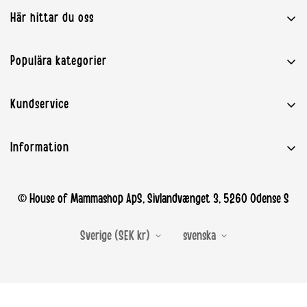
Här hittar du oss
House of Mammashop ApS
Populära kategorier
Sivlandvænget 3
5260 Odense S
Babyutrustning
Kundservice
kundservice@mammashop.se
Graviditet och amning
CVR: 37919632
Kontakta Mammashop.se
Leksak
OBS: Ingen fysisk butik
Information
Leverans
Barnrum
★★★★★ Recensioner
Retur / Reklamation
Märken
Villkor och bestämmelser
© House of Mammashop ApS, Sivlandvænget 3, 5260 Odense S
Retur / Ångerportal
Om oss
Betalning
Sverige (SEK kr)
svenska
Personuppgiftspolicy
EAN fakturering
Cookies
Återkallelser