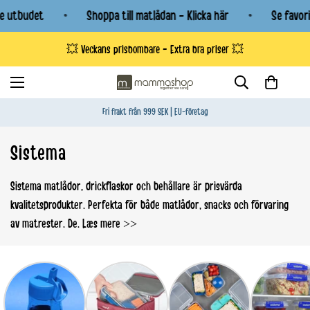
utbudet
Shoppa till matlådan - Klicka här
Se favorite
💥 Veckans prisbombare - Extra bra priser 💥
Fri frakt från 999 SEK | EU-företag
Sistema
Sistema matlådor, drickflaskor och behållare är prisvärda
kvalitetsprodukter. Perfekta för både matlådor, snacks och förvaring
av matrester. De.
Læs mere >>