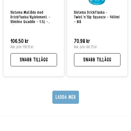
Sistema Matlåda med
Sistema Drickflaska -
Drickflaska/Kylelement -
Twist'n'Sip Squeeze - 460ml
Slimline Quaddie - 1.5L -
- Blå
Minty Teal
Normalpris
106,50 kr
Normalpris
70,98 kr
Rek. pris:
133,13 kr
Rek. pris:
88,73 kr
SNABB TILLÄGG
SNABB TILLÄGG
LADDA MER