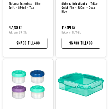
Sistema Snackbox - Liten
Sistema Drickflaska - Tritan
Split - 350ml - Teal
Quick Flip - 520ml - Ocean
Blue
Normalpris
47,30 kr
Normalpris
118,34 kr
Rek. pris:
59,13 kr
Rek. pris:
147,93 kr
SNABB TILLÄGG
SNABB TILLÄGG