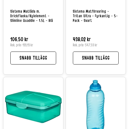
Sistema Matlåda m.
Sistema Matförvaring -
Drickflaska/Kylelement -
Tritan Ultra - Fyrkantig - 5-
Slimline Quaddie - 1.5L - Blå
Pack - Svart
Normalpris
106,50 kr
Normalpris
438,02 kr
Rek. pris:
133,13 kr
Rek. pris:
547,53 kr
SNABB TILLÄGG
SNABB TILLÄGG