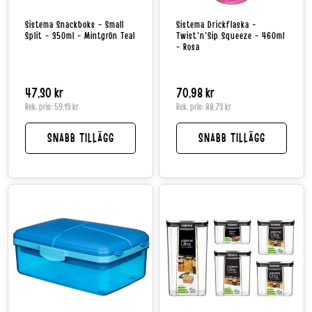
Sistema Snackboks - Small
Sistema Drickflaska -
Split - 350ml - Mintgrön Teal
Twist'n'Sip Squeeze - 460ml
- Rosa
Normalpris
47,30 kr
Normalpris
70,98 kr
Rek. pris:
59,13 kr
Rek. pris:
88,73 kr
SNABB TILLÄGG
SNABB TILLÄGG