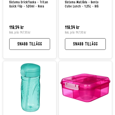
Sistema Drickflaska - Tritan
Sistema Matlåda - Bento
Quick Flip - 520ml - Rosa
Cube Lunch - 1.25L - Blå
Normalpris
118,34 kr
Normalpris
118,34 kr
Rek. pris:
147,93 kr
Rek. pris:
147,93 kr
SNABB TILLÄGG
SNABB TILLÄGG