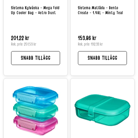
Sistema Kylväska - Mega Fold
Sistema Matlåda - Bento
Up Cooler Bag - Astro Dust
Create - 1.48L - Minty Teal
Normalpris
201,22 kr
Normalpris
153,86 kr
Rek. pris:
251,53 kr
Rek. pris:
192,33 kr
SNABB TILLÄGG
SNABB TILLÄGG