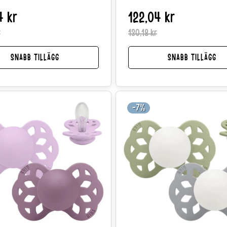
4 kr
Reapris
Normalpris
122,04 kr
r
130,18 kr
SNABB TILLÄGG
SNABB TILLÄGG
-7%