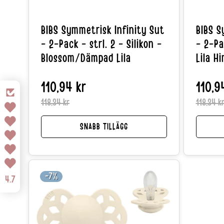
BIBS Symmetrisk Infinity Sut
BIBS S
- 2-Pack - strl. 2 - Silikon -
- 2-Pac
Blossom/Dämpad Lila
Lila 
110,94 kr
Reapris
Normalpris
110,9
118,34 kr
118,34 k
SNABB TILLÄGG
-7%
4.7