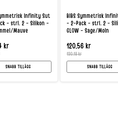
ymmetrisk Infinity Sut
BIBS Symmetrisk Infini
k - strl. 2 - Silikon -
- 2-Pack - strl. 2 - Sil
Himmel/Mauve
GLOW - Sage/Moln
4 kr
Reapris
Normalpris
120,56 kr
r
130,18 kr
SNABB TILLÄGG
SNABB TILLÄGG