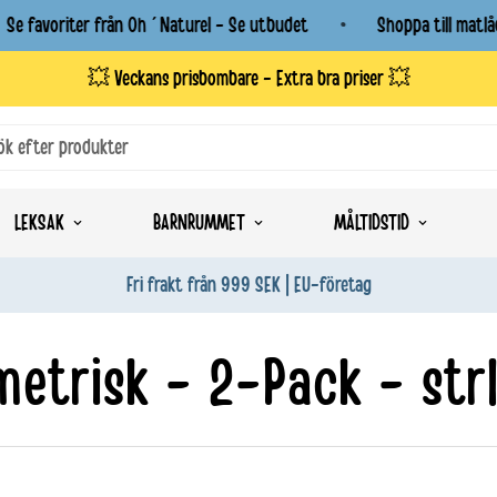
e favoriter från Oh´Naturel - Se utbudet
Shoppa till matlåda
💥 Veckans prisbombare - Extra bra priser 💥
ök efter produkter
LEKSAK
BARNRUMMET
MÅLTIDSTID
Fri frakt från 999 SEK | EU-företag
metrisk - 2-Pack - strl