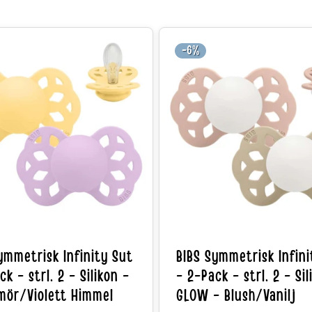
-6%
ymmetrisk Infinity Sut
BIBS Symmetrisk Infini
k - strl. 2 - Silikon -
- 2-Pack - strl. 2 - Sil
mör/Violett Himmel
GLOW - Blush/Vanilj