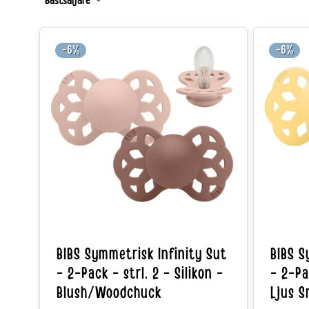
Bästsäljare
-6%
-6%
BIBS Symmetrisk Infinity Sut
BIBS S
- 2-Pack - strl. 2 - Silikon -
- 2-Pac
Blush/Woodchuck
Ljus S