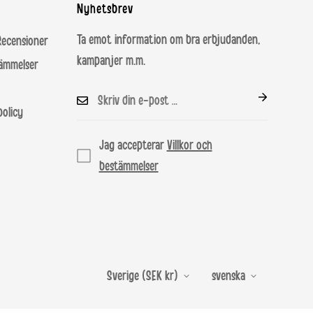
Nyhetsbrev
Ta emot information om bra erbjudanden,
nsioner
kampanjer m.m.
tämmelser
olicy
Jag accepterar
Villkor och
bestämmelser
Sverige (SEK kr)
svenska