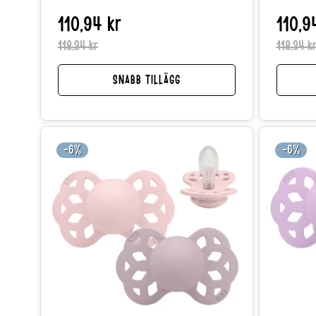
110,94 kr
Reapris
Normalpris
110,9
118,34 kr
118,34 k
SNABB TILLÄGG
-6%
-6%