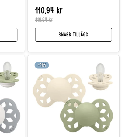
Reapris
Normalpris
110,94 kr
Reapris
Normalpr
118,34 kr
SNABB TILLÄGG
-11%