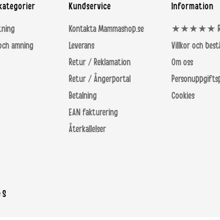
kategorier
Kundservice
Information
tning
Kontakta Mammashop.se
★★★★★ Rece
 och amning
Leverans
Villkor och bes
Retur / Reklamation
Om oss
Retur / Ångerportal
Personuppgiftsp
Betalning
Cookies
EAN fakturering
Återkallelser
 S