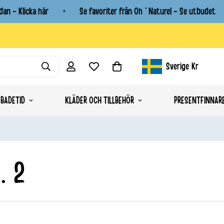
n - Klicka här
Se favoriter från Oh´Naturel - Se utbudet
Sverige
Kr
Geolocation Button: Sverig
BADETID
KLÄDER OCH TILLBEHÖR
PRESENTFINNAR
. 2