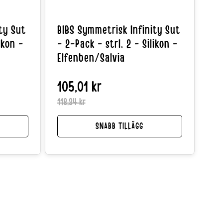
ty Sut
BIBS Symmetrisk Infinity Sut
ikon -
- 2-Pack - strl. 2 - Silikon -
Elfenben/Salvia
Reapris
Normalpris
105,01 kr
Reapris
Normalpr
118,34 kr
SNABB TILLÄGG