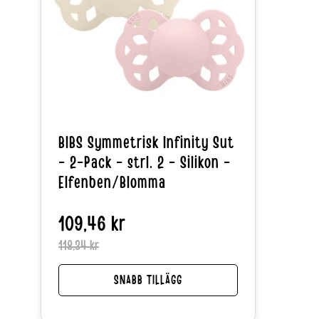
BIBS Symmetrisk Infinity Sut
- 2-Pack - strl. 2 - Silikon -
Elfenben/Blomma
109,46 kr
Reapris
Normalpris
118,34 kr
SNABB TILLÄGG