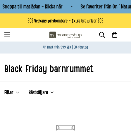
Shoppa till matlådan - Klicka här
Se favoriter från Oh´Natur
💥 Veckans prisbombare - Extra bra priser 💥
Fri frakt från 999 SEK | EU-företag
Black Friday barnrummet
Filter
Bästsäljare