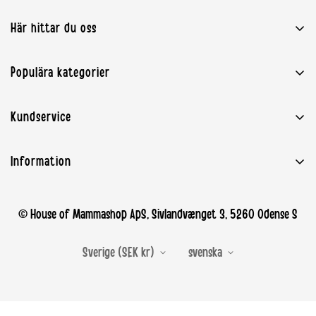
Här hittar du oss
House of Mammashop ApS
Populära kategorier
Sivlandvænget 3
5260 Odense S
Babyutrustning
Kundservice
kundservice@mammashop.se
Graviditet och amning
CVR: 37919632
Kontakta Mammashop.se
Leksak
OBS: Ingen fysisk butik
Information
Leverans
Barnrum
★★★★★ Recensioner
Retur / Reklamation
Märken
Villkor och bestämmelser
© House of Mammashop ApS, Sivlandvænget 3, 5260 Odense S
Retur / Ångerportal
Om oss
Betalning
Sverige (SEK kr)
svenska
Personuppgiftspolicy
EAN fakturering
Cookies
Återkallelser