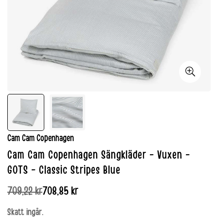
Cam Cam Copenhagen
Cam Cam Copenhagen Sängkläder - Vuxen -
GOTS - Classic Stripes Blue
709,22 kr
708,85 kr
Reapris
Normalpris
Skatt ingår.