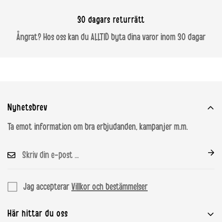
Kroatien
€ 44.95
€ 44.95
€ 250
30 dagars returrätt
Letland
€ 29.95
€ 29.95
€ 250
Ångrat? Hos oss kan du ALLTID byta dina varor inom 30 dagar
Litauen
€ 29.95
€ 29.95
€ 250
Luxemborg
€ 9.95
€ 9.95
€ 100
Nyhetsbrev
Malta
€ 54.95
€ 54.95
€ 500
Ta emot information om bra erbjudanden, kampanjer m.m.
Norge
99 NOK
99 NOK
1499 NOK
Østrig
€ 9.95
€ 9.95
€ 100
Jag accepterar
Villkor och bestämmelser
Polen
PLN 19
PLN 39
PLN 499
Här hittar du oss