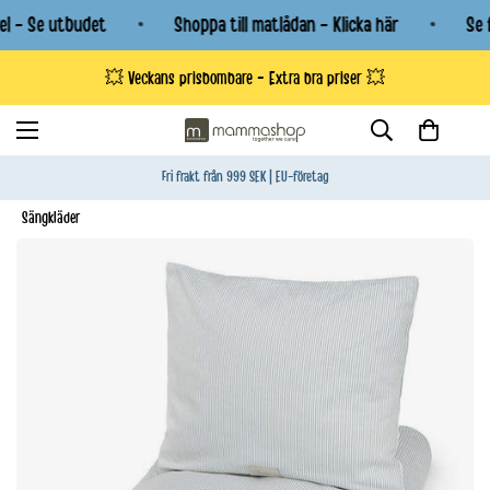
l - Se utbudet
Shoppa till matlådan - Klicka här
Se f
💥 Veckans prisbombare - Extra bra priser 💥
Fri frakt från 999 SEK | EU-företag
Sängkläder