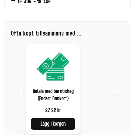
14. AUG. - 18. AUG.
Ofta köpt tillsammans med ...
‹
›
Betala med barnbidrag
(Endast Dankort)
87,32 kr
Lägg i korgen