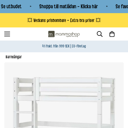
 Se utbudet
Shoppa till matlådan - Klicka här
Se favo
💥 Veckans prisbombare - Extra bra priser 💥
Fri frakt från 999 SEK | EU-företag
Barnsängar