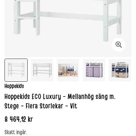
Hoppekids
Hoppekids ECO Luxury - Mellanhög säng m.
Stege - Flera Storlekar - Vit
Normalpris
8 464,12 kr
Skatt ingår.