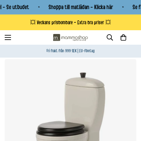
l - Se utbudet
Shoppa till matlådan - Klicka här
Se f
💥 Veckans prisbombare - Extra bra priser 💥
Fri frakt från 999 SEK | EU-företag