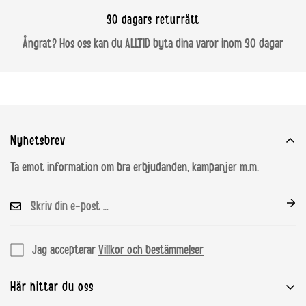
30 dagars returrätt
Letland
€ 29.95
€ 29.95
€ 250
Ångrat? Hos oss kan du ALLTID byta dina varor inom 30 dagar
Litauen
€ 29.95
€ 29.95
€ 250
Luxemborg
€ 9.95
€ 9.95
€ 100
Nyhetsbrev
Malta
€ 54.95
€ 54.95
€ 500
Ta emot information om bra erbjudanden, kampanjer m.m.
Norge
99 NOK
99 NOK
1499 NOK
Østrig
€ 9.95
€ 9.95
€ 100
Jag accepterar
Villkor och bestämmelser
Polen
PLN 19
PLN 39
PLN 499
Här hittar du oss
Portugal
€ 29.95
€ 29.95
€ 250