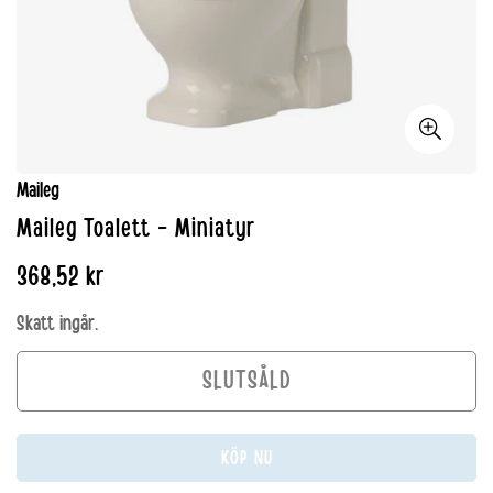
Maileg
Maileg Toalett - Miniatyr
Normalpris
368,52 kr
Skatt ingår.
SLUTSÅLD
KÖP NU