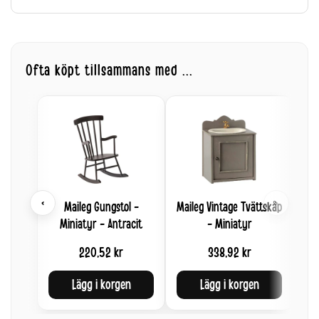
Ofta köpt tillsammans med ...
‹
›
Maileg Gungstol -
Maileg Vintage Tvättskåp
Miniatyr - Antracit
- Miniatyr
220,52 kr
338,92 kr
Lägg i korgen
Lägg i korgen