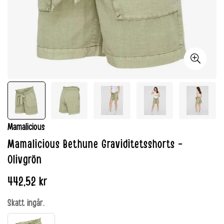
Mamalicious
Mamalicious Bethune Graviditetsshorts -
Olivgrön
Normalpris
442,52 kr
Skatt ingår.