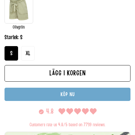
Olivgrön
Storlek:
S
S
XL
LÄGG I KORGEN
KÖP NU
4.8
Customers rate us 4.8/5 based on 7739 reviews.