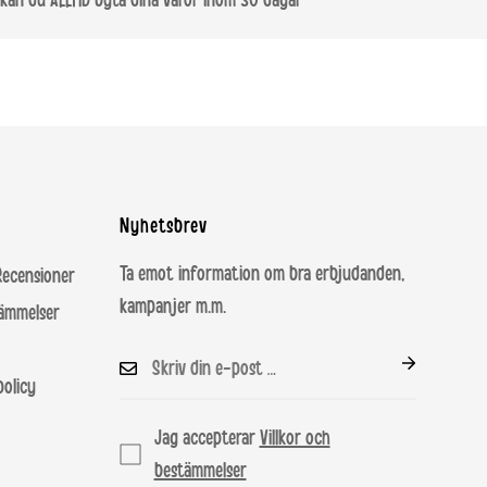
kan du ALLTID byta dina varor inom 30 dagar
kiet
CZK 349
CZK 349
CZK 5000
land
€ 4.95
€ 4.95
€ 100
HUF
HUF
HUF
arn
17.999
17.999
120.000
Nyhetsbrev
Ta emot information om bra erbjudanden,
nsioner
kampanjer m.m.
tämmelser
olicy
Jag accepterar
Villkor och
bestämmelser