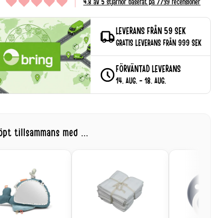
4.8 av 5 stjärnor baserat på 7739 recensioner
LEVERANS FRÅN 59 SEK
GRATIS LEVERANS FRÅN 999 SEK
FÖRVÄNTAD LEVERANS
14. AUG. - 18. AUG.
öpt tillsammans med ...