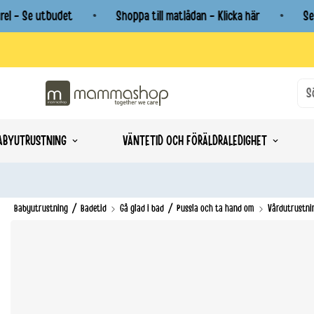
 - Se utbudet
Shoppa till matlådan - Klicka här
Se fa
S
ABYUTRUSTNING
VÄNTETID OCH FÖRÄLDRALEDIGHET
/
/
Babyutrustning
Badetid
Gå glad i bad
Pussla och ta hand om
Vårdutrustni