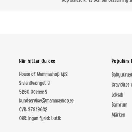
Köp senast kl. 13 och din beställning s
Här hittar du oss
Populära 
House of Mammashop ApS
Babyutrus
Sivlandvænget 3
Graviditet
5260 Odense S
Leksak
kundservice@mammashop.se
Barnrum
CVR: 37919632
Märken
OBS: Ingen fysisk butik