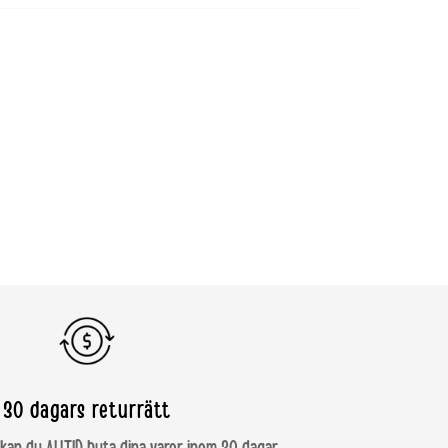
ig
€ 9.95
€ 9.95
€ 100
n
PLN 19
PLN 39
PLN 499
ugal
€ 29.95
€ 29.95
€ 250
ænien
RON 169
RON 169
RON 1250
akiet
€ 21.95
€ 21.95
€ 250
enien
€ 21.95
€ 21.95
€ 250
ien
€ 4.95
€ 14.95
€ 100
30 dagars returrätt
ige
59 SEK
99 SEK
999 SEK