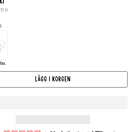
kr
,13 kr
.
n
Oopsy Huvud-/Svansfat m. 3 rum
LÄGG I KORGEN