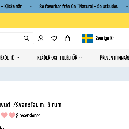
Klicka här
Se favoriter från Oh´Naturel - Se utbudet
Sverige
Kr
Geolocation Button: Sverig
BADETID
KLÄDER OCH TILLBEHÖR
PRESENTFINNAR
uvud-/Svansfat m. 3 rum
2 recensioner