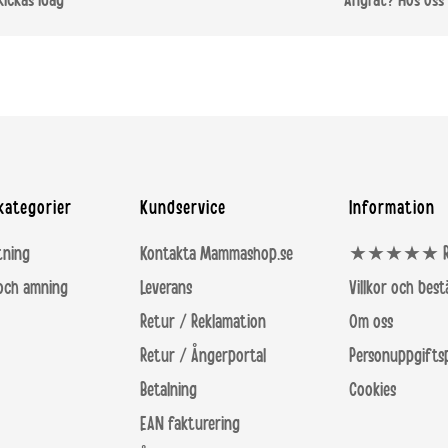
kickas idag
Ångrat? Hos oss 
Tjek
Tysk
Ung
kategorier
Kundservice
Information
tning
Kontakta Mammashop.se
★★★★★ Rece
 och amning
Leverans
Villkor och bes
Retur / Reklamation
Om oss
Retur / Ångerportal
Personuppgiftsp
Betalning
Cookies
EAN fakturering