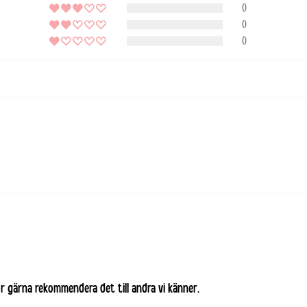
0
Se alle 
0
Irla
0
Itali
Kroa
Letl
Lita
Lux
Malt
för gärna rekommendera det till andra vi känner.
Nor