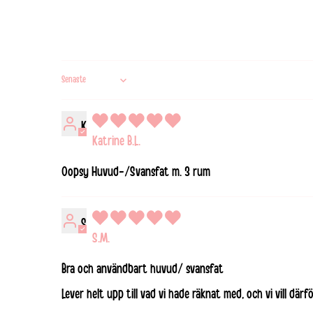
Sort by
K
Katrine B.L.
Oopsy Huvud-/Svansfat m. 3 rum
S
S.M.
Bra och användbart huvud/ svansfat
Lever helt upp till vad vi hade räknat med, och vi vill där