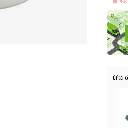
4.8
Ofta k