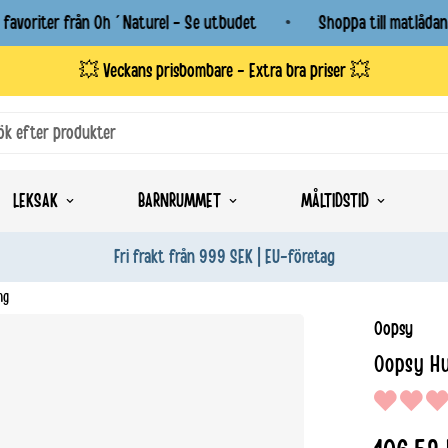
voriter från Oh´Naturel - Se utbudet
Shoppa till matlådan - 
💥 Veckans prisbombare - Extra bra priser 💥
ök efter produkter
LEKSAK
BARNRUMMET
MÅLTIDSTID
Fri frakt från 999 SEK | EU-företag
ng
Oopsy
Oopsy H
Normalpris