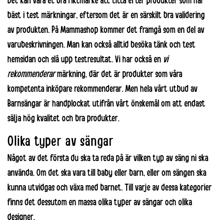
Det kan vara et bra riktmärke att titta efter produkter som har
bäst i test märkningar, eftersom det är en särskilt bra validering
av produkten. På Mammashop kommer det framgå som en del av
varubeskrivningen. Man kan också alltid besöka tänk och test
hemsidan och slå upp testresultat. Vi har också en
vi
rekommenderar
märkning, där det är produkter som våra
kompetenta inköpare rekommenderar. Men hela vårt utbud av
Barnsängar är handplockat utifrån vårt önskemål om att endast
sälja hög kvalitet och bra produkter.
Olika typer av sängar
Något av det första du ska ta reda på är vilken typ av säng ni ska
använda. Om det ska vara till baby eller barn, eller om sängen ska
kunna utvidgas och växa med barnet. Till varje av dessa kategorier
finns det dessutom en massa olika typer av sängar och olika
designer.