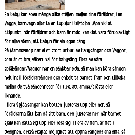
En baby kan sova många olika ställen; mellan sina föräldrar, i en
Vagga,
barnvagn
eller ta en tupplur i bilstolen. Men vid et
tidpunkt, när föräldrar och barn är redo, kan det vara fördelaktigt
för allas sömn, att
babyn får sin egen säng
.
På Mammashop har vi et stort utbud av
babysängar och Vaggor
,
som är et bra, säkert val för babysäng. Flera av våra
spjälsängar/Vaggor har en sänkbar sida, så man kan köra sängen
helt intill föräldrarsängen och enkelt ta barnet fram och tillbaka
mellan de två sängenheter för t.ex. att amma/trösta eller
liknande.
I flera Spjåalsangar kan botten justeras upp eller ner, så
föräldrarna lätt kan nå sitt barn, och justeras ner, när barnet
själv kan sätta sig upp eller resa sig. I flera av dem, är det i
designen, också skapat möjlighet att öppna sängens ena sida, så