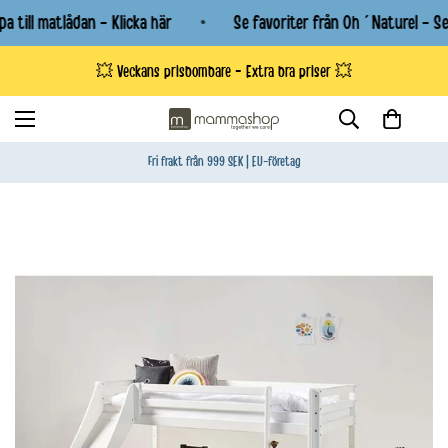
l matlådan - Klicka här
Se favoriter från Oh´Naturel - Se ut
💥 Veckans prisbombare - Extra bra priser 💥
Fri frakt från 999 SEK | EU-företag